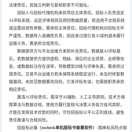
法律责任，其独立判断与复核职责不可弱化。
招标人与招标代理机构承担项目主体责任。招标人负责选定
AI评标系统、设定评审规则及把控数据质量，若选用不合规系统
或设置歧视性参数，需承担主体责任；招标代理机构对招标文件
严谨性、数据导入准确性负责，因自身过错引发AI误判或未履行
运维义务，需承担合规责任。
数据提供方与平台运维方承担补充责任。数据是AI评标基
石，若数据提供方提供虚假、残缺、滞后的企业资质、业绩等信
息，或数据标注存在误导，导致模型训练与评审失真，需承担过
错责任。交易平台运维方若未保障系统稳定运行、未及时修复数
据漏洞、未防范数据篡改风险，引发评标失误，也需按职责承担
相应责任。
厘清AI评标责任，需坚守AI辅助、人工主导原则。技术方保
障算法与数据合规，使用方履行复核与决策义务各方各司其职，
才能在发挥技术优势的同时，守住招投标公平公正的底线，避免
责任推诿与合规风险。
招投标必备《
tocheck单机版标书查重软件
》-围串标风险点智