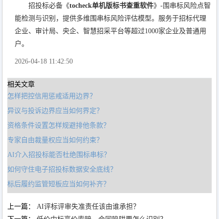
招投标必备《
tocheck单机版标书查重软件
》-围串标风险点智
能检测与识别，提供多维围串标风险评估模型。服务于招标代理
企业、审计局、央企、智慧招采平台等超过1000家企业及普通用
户。
2026-04-18 11:42:50
相关文章
怎样把控信用惩戒适用边界？
异议与投诉边界应当如何界定？
资格条件设置怎样规避排他条款？
专家自由裁量权应当如何约束？
AI介入招投标能否杜绝围标串标？
如何守住电子招投标数据安全底线？
标后履约监管短板应当如何补齐？
上一篇：
AI评标评审失准责任该由谁承担？