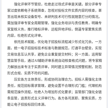
强化评审环节管控，杜绝走过场式评审是关键。部分评审专
家过度依赖电子系统筛查，忽视对投标文件实质内容的核查，甚
至出现未核实设备型号、未研判技术可行性就随意打分的情况。
需加强评审专家全周期管理，强化业务培训与责任教育，明确专
家复核义务，推行暗标评审、远程异地评标，倒逼专家聚焦实质
内容，杜绝形式化评审。
依托技术赋能，优化电子招投标流程减少形式化冗余。一方
面，统一电子招投标技术标准与数据规范，打通平台壁垒，实现
交易信息互认共享，避免企业重复提交材料；另一方面，运用智
慧监管手段，通过AI辅助评审系统自动核查格式问题，将专家精
力解放出来专注于实质评审，同时建立异常情况预警机制，防范
形式合规、实质不符的问题。
压实各方主体责任，形成协同治理合力。招标人需强化主体
责任，规范招标需求管理，避免设置不合理形式门槛；代理机构
需规范操作流程，杜绝人为增加形式化要求；监管部门强化全链
条监管，追责形式主义评审行为。各方各司其职、聚焦实质，方
能让电子招投标回归本源。