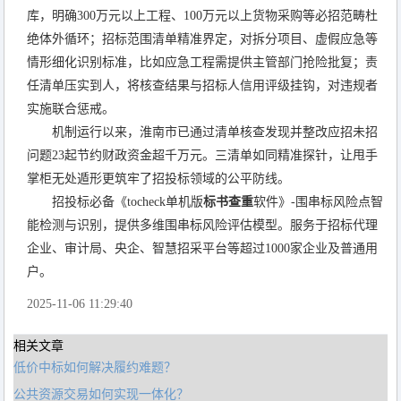
库，明确300万元以上工程、100万元以上货物采购等必招范畴杜
绝体外循环；招标范围清单精准界定，对拆分项目、虚假应急等
情形细化识别标准，比如应急工程需提供主管部门抢险批复；责
任清单压实到人，将核查结果与招标人信用评级挂钩，对违规者
实施联合惩戒。
机制运行以来，淮南市已通过清单核查发现并整改应招未招
问题23起节约财政资金超千万元。三清单如同精准探针，让甩手
掌柜无处遁形更筑牢了招投标领域的公平防线。
招投标必备《tocheck单机版
标书查重
软件》-围串标风险点智
能检测与识别，提供多维围串标风险评估模型。服务于招标代理
企业、审计局、央企、智慧招采平台等超过1000家企业及普通用
户。
2025-11-06 11:29:40
相关文章
低价中标如何解决履约难题？
公共资源交易如何实现一体化？