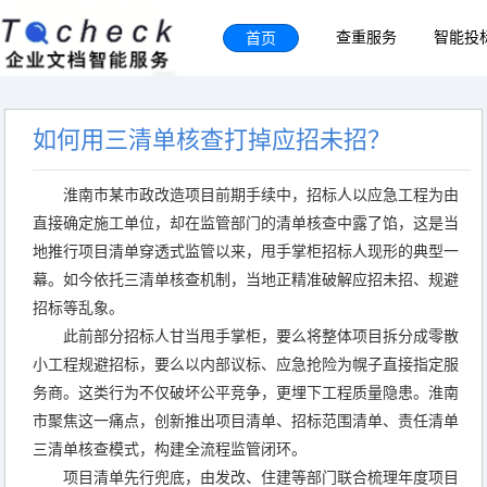
首页
查重服务
智能投
如何用三清单核查打掉应招未招？
淮南市某市政改造项目前期手续中，招标人以应急工程为由
直接确定施工单位，却在监管部门的清单核查中露了馅，这是当
地推行项目清单穿透式监管以来，甩手掌柜招标人现形的典型一
幕。如今依托三清单核查机制，当地正精准破解应招未招、规避
招标等乱象。
此前部分招标人甘当甩手掌柜，要么将整体项目拆分成零散
小工程规避招标，要么以内部议标、应急抢险为幌子直接指定服
务商。这类行为不仅破坏公平竞争，更埋下工程质量隐患。淮南
市聚焦这一痛点，创新推出项目清单、招标范围清单、责任清单
三清单核查模式，构建全流程监管闭环。
项目清单先行兜底，由发改、住建等部门联合梳理年度项目