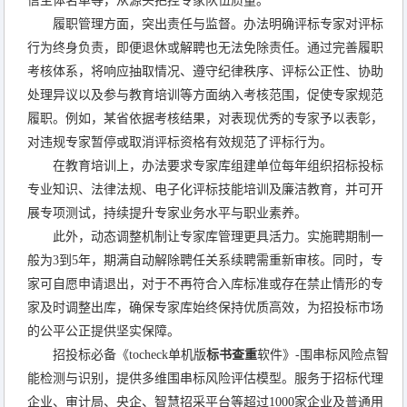
信主体名单等，从源头把控专家队伍质量。
履职管理方面，突出责任与监督。办法明确评标专家对评标
行为终身负责，即便退休或解聘也无法免除责任。通过完善履职
考核体系，将响应抽取情况、遵守纪律秩序、评标公正性、协助
处理异议以及参与教育培训等方面纳入考核范围，促使专家规范
履职。例如，某省依据考核结果，对表现优秀的专家予以表彰，
对违规专家暂停或取消评标资格有效规范了评标行为。
在教育培训上，办法要求专家库组建单位每年组织招标投标
专业知识、法律法规、电子化评标技能培训及廉洁教育，并可开
展专项测试，持续提升专家业务水平与职业素养。
此外，动态调整机制让专家库管理更具活力。实施聘期制一
般为3到5年，期满自动解除聘任关系续聘需重新审核。同时，专
家可自愿申请退出，对于不再符合入库标准或存在禁止情形的专
家及时调整出库，确保专家库始终保持优质高效，为招投标市场
的公平公正提供坚实保障。
招投标必备《tocheck单机版
标书查重
软件》-围串标风险点智
能检测与识别，提供多维围串标风险评估模型。服务于招标代理
企业、审计局、央企、智慧招采平台等超过1000家企业及普通用