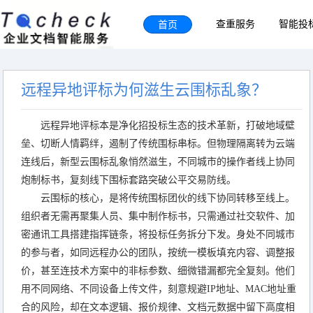
首页
查重服务
智能投
远程异地评标为何滋生云围标乱象？
远程异地评标本是净化招投标生态的技术革新，打破地域壁
垒、切断人情羁绊，遏制了传统围标串标。但物理隔离转为云端
连线后，新型云围标乱象悄然滋生，不同城市的操作者线上协同
炮制标书，复刻线下围标套路突破公平交易防线。
云围标的核心，是将传统围标团伙的线下协同转移至线上。
组织者无需再聚集人员、集中制作标书，只需通过社交软件、加
密通讯工具搭建指挥链条，将投标任务拆分下发。身处不同城市
的参与者，如同远程办公的团队，按统一模板填充内容、调整报
价，甚至连技术方案中的非标参数、细微错漏都完全复刻。他们
用不同网络、不同设备上传文件，刻意规避IP地址、MAC地址重
合的风险，却在文本逻辑、报价规律、文档元数据中留下高度相