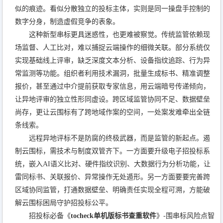
似的痕迹。看似分散独立的投标主体，实则是同一操盘手控制的
数字分身，制造虚假竞争的表象。
这种新型串标更具迷惑性，也更难被察觉。传统监管依赖现
场监督、人工比对，难以捕捉云端操作的细微关联。部分系统仅
实现基础线上评审，缺乏深度文本分析、设备指纹追踪、行为异
常监测等功能。组织者利用技术漏洞，批量生成标书、精准调整
报价，甚至通过中介提前获取专家信息，用云端暗号传递倾向，
让异地评审的独立性形同虚设。跨区域监管协同不足、数据壁垒
尚存，更让云围标有了跨地域作案的空间，一处案发难牵出全链
条线索。
远程异地评标不是防腐的终极武器，而是监管的新起点。遏
制云围标，需技术与制度双管齐下。一方面要升级电子招投标系
统，嵌入AI语义比对、硬件指纹识别、大数据行为分析功能，让
雷同标书、关联报价、异常操作无处遁形。另一方面要要完善跨
区域协同监管，打通数据壁垒、明确责任实现全程可溯，方能破
解云围标困局守护招投标公平。
招投标必备《
tocheck单机版标书查重软件
》-围串标风险点智