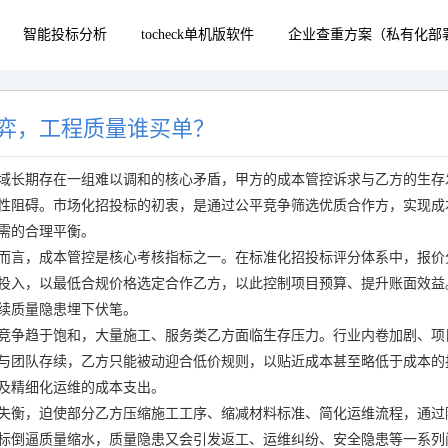
智能投标分析
tocheck单机版软件
企业查重方案（私有化部
弈，工程质量谁买单？
域长期存在一组难以调和的核心矛盾，甲方的成本管控诉求与乙方的生存
性阻碍。市场化招投标的初衷，是通过公平竞争筛选优质合作方，实现成
需的合理平衡。
而言，成本管控是核心考核指标之一。在标准化招投标评分体系中，报价
投入，以最低合规价格选定合作乙方，以此控制项目预算、提升账面效益
续质量隐患埋下伏笔。
竞争趋于饱和，大量施工、服务类乙方面临生存压力。行业内卷加剧、项
与团队存续，乙方只能被动迎合低价规则，以贴近成本甚至略低于成本的
及精细化运维的成本支出。
失衡，迫使部分乙方压缩施工工序、缩减材料标准、简化运维流程，通过
标倒逼质量缩水，质量隐患又会引发返工、运维纠纷、安全隐患等一系列