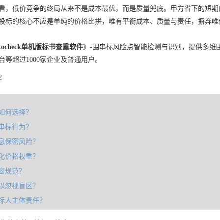
看，低价竞争的终局从来不是成本最优，而是质量兜底。甲方省下的短期
投标的核心不应是单纯的价格比拼，唯有平衡成本、质量与责任，摒弃唯
tocheck单机版标书查重软件
》-围串标风险点智能检测与识别，提供多维
台等超过1000家企业及普通用户。
2
如何选择？
串标行为？
息保密风险？
化价格权重？
容规范？
以忽视盲区？
标人主体责任？