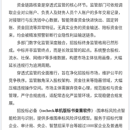
资金链路核查是穿透式监管的核心环节。监管部门可依规调
取企业对公账户、负责人及财务人员个人账户的多年交易记录，
对接银行与反洗钱中心数据，智能筛查资金快进快出、固定转
账、资金回流等异常特征。无真实业务的资金输送、陪标资金往
来，均会被精准预警斩断行业隐性利益输送链条。
多部门数字化监管深度融合，招投标终身监管格局已然形
成。中标并非监管终点，而是长效监管的起点。系统整合股权、
流水、社保、网络IP等多维数据，构建市场主体信用画像，大幅
延长违规行为追溯周期。
穿透式监管的全面推行，旨在净化招投标市场，维护公平的
竞争秩序。监管触角深入股权架构、资金往来等隐蔽领域，大幅
压缩违规操作空间。市场主体需摒弃侥幸心理，规范股权与资金
管理，严守合规底线，适配常态化严监管环境，实现稳健合规发
展。
招投标必备《
tocheck单机版标书查重软件
》-围串标风险点智
能检测与识别，提供多维围串标风险评估模型。服务于招标代理
企业、审计局、央企、智慧招采平台等超过1000家企业及普通用