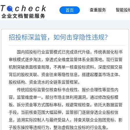
首页
查重服务
智能投
招投标深监管，如何击穿隐性违规？
国内招投标行业监管模式已完成迭代升级，传统表层化标书
审核模式逐步淘汰，穿透式全维度监管体系全面落地。现行监管
机制突破表面核查局限，不再单一核查投标资料，深度挖掘交易
背后的股权关联、资金往来等隐性信息，搭建起覆盖市场主体、
股权结构、资金流水的全链条监管框架。
传统招投标监管仅核查标书合规性、报价合理性等显性内
容，监管维度单一。部分市场主体利用漏洞，通过修改投标模
板、拆分资金等方式围标串标，规避常规检查。依托大数据监管
手段，当前核查范围大幅延伸，监管部门逐层穿透企业股权信
息，追溯实际控制人与最终受益人，排查关联企业抱团竞标、影
子股东操控等违规行为，整治虚假独立投标的行业乱象。