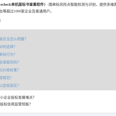
tocheck单机版标书查重软件
》-围串标风险点智能检测与识别，提供多维
台等超过1000家企业及普通用户。
1
准应当怎么把握？
如何选择？
串标行为？
息保密风险？
化价格权重？
容规范？
以忽视盲区？
小企业投标发展堵点？
投标信用监管短板？