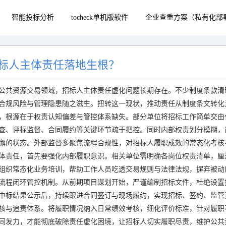
智能投标分析
tocheck单机版软件
企业查重方案（私有化部
标人主体责任落地生根？
公共资源交易领域，招标人主体责任虚化问题长期存在。不少制度条款清
合规风险与管理隐患随之滋生。扭转这一现状，推动责任从制度条文转化
，根源在于权责认知偏差与管控体系缺失。部分单位将招标工作简单交由
查、评标监督、合同履约等关键环节疏于把控。同时内部权责划分模糊，
懈的状态。外部监督多聚焦流程合规性，对招标人履职成效的常态化考核
体责任，首先要强化内部履职意识。相关单位需明确各岗位权责清单，厘
组织常态化业务培训，帮助工作人员吃透交易规则与法律法规，摒弃被动
流程闭环管控机制。从前期项目谋划开始，严谨编制招标文件，杜绝设置
中标结果公示后，持续跟进合同签订与现场履约，实现招标、签约、监管
核与追责体系。将履职情况纳入日常绩效考核，细化评价标准，针对履职
同发力，才能彻底破除责任虚化困境，让招标人切实履职尽责，维护公共