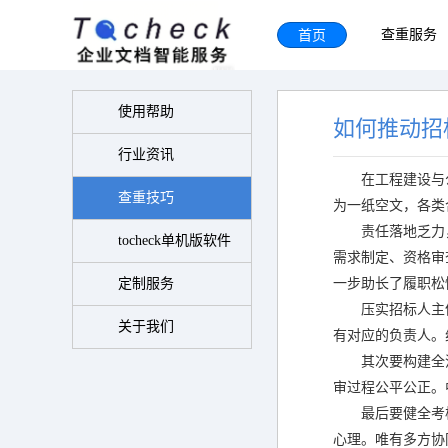
首页
查重服务
使用帮助
如何推动招
行业资讯
在工程建设与
查重技巧
为一纸空文，各类
责任落地乏力
tocheck单机版软件
需求制定、资格审
定制服务
一步助长了履职松
压实招标人主
关于我们
有对应的负责人。
其次要构建全
审过程公平公正。
最后要健全考
心理。唯有多方协