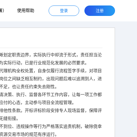
署）
使用帮助
登录
注册
晰划定职责边界，实际执行中却流于形式，责任担当沦
为实际行动，已是行业规范化发展的必然要求。
代理机构全权处置，自身仅履行流程签字手续，对项目
岗位之间缺乏相互制约，出现问题后难以追溯到人，进
不足，也让责任约束失去刚性。
清决策、执行、监督各环节工作内容，让每一项工作都
应付的心态，主动参与项目全流程管理。
排他性条款。开标评标阶段安排专人现场监督，保障评
无缝衔接。
不到位、违规操作等行为严格落实追责机制，破除侥幸
资源交易市场的规范有序运行。