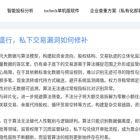
智能投标分析
tocheck单机版软件
企业查重方案（私有化部
盛行，私下交易漏洞如何修补
托大数据与算法模型，构建起资金流向、股权结构、交易轨迹的立体化监
量数据的盲区里，仍有桌子底下的交易游离于算法捕捉范围之外形成监管
心局限，在于其依赖标准化数据与预设规则，难以识别无迹可寻的隐性勾
额多笔、现金流转或代持方式输送，避开系统监测阈值。权力寻租常绑定
性对价无数据可追溯，算法无法通过常规指标比对识别异常。
与碎片化，进一步规避算法筛查。不法分子将大额交易拆解为零散小额往
关联交易、亲属代持股权、循环贸易空转等方式，构建复杂交易链路，资
，在于算法无法替代人性甄别与逻辑研判。算法只能识别数据偏离度，却
批等领域，监管权限下沉而监督缺位，私下勾兑绕开审批流程，成为靠企
隐性腐败不断翻新，而监管算法的规则更新始终存在时差。