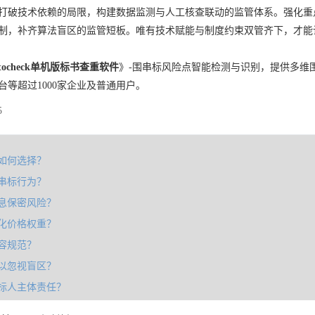
打破技术依赖的局限，构建数据监测与人工核查联动的监管体系。强化重
制，补齐算法盲区的监管短板。唯有技术赋能与制度约束双管齐下，才能
tocheck单机版标书查重软件
》-围串标风险点智能检测与识别，提供多维
台等超过1000家企业及普通用户。
5
如何选择？
串标行为？
息保密风险？
化价格权重？
容规范？
以忽视盲区？
标人主体责任？