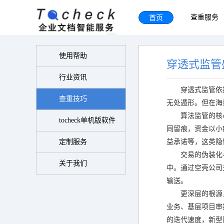
首页
查重服务
使用帮助
穿透式监管
行业资讯
穿透式监管依
查重技巧
无处遁形。但在海
算法监管的核
tocheck单机版软件
同留痕，资金以小
定制服务
益承诺等，这类隐
交易的伪装化
关于我们
中。通过空壳公司
输送。
更深层的根源
业务、基层项目审
的迭代速度，新型