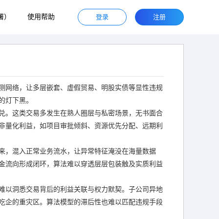
署）
使用帮助
登录
注册
测网络，让多层嵌套、虚假贸易、明股实债等显性违规
的灯下黑。
兑。这类交易多发生在熟人圈层与私密场景，无书面合
非量化利益，如项目审批倾斜、资源优先分配、远期利
来，混入正常业务流水，让异常特征淹没在海量数据
金流向形成闭环，算法难以穿透层层包装触及实质利益
难以洞悉交易背后的利益关联与权力默契。子公司异地
吃企的重灾区。算法模型的滞后性也难以匹配违规手段