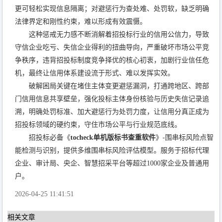
更可轻松实现信息隔离；对避惩行为查处难、处罚软，缺乏明确
法律界定和刚性约束，难以形成有效震慑。
这种惩戒无力感不断消解着招投标行业的信用公信力，导致
守信企业吃亏、失信企业得利的扭曲导向，严重破坏市场公平竞
争秩序，违背招投标制度竞争择优的核心初衷，加剧行业信任危
机，最终让信用体系建设流于形式、难以发挥实效。
破解困局关键在堵住主体变更避惩漏洞，打通跨地区、跨部
门信用信息共享壁垒，强化投标主体身份核验与历史失信记录追
溯，明确处罚标准、加大避惩行为处罚力度，让信用分真正成为
招投标领域的硬约束，守住市场公平与行业规范底线。
招投标必备《
tocheck单机版标书查重软件
》-围串标风险点智
能检测与识别，提供多维围串标风险评估模型。服务于招标代理
企业、审计局、央企、智慧招采平台等超过1000家企业及普通用
户。
2026-04-25 11:41:51
相关文章