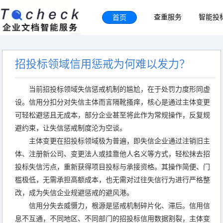
首页
查重服务
智能投
招投标领域信用惩戒为何难以发力？
当前招投标领域失信惩戒机制的尴尬，在于处罚力度形同虚
设。信用分扣分对失信主体而言隔靴搔痒，核心是通过主体变更
可轻松避惩且无成本，部分企业甚至将此作为常规操作，反复规
避约束，让失信惩戒制度沦为空谈。
主体变更在招投标领域极为普遍，即失信企业通过注销旧主
体、注册新公司、变更法人或挂靠他人名义等方式，轻松抹去招
投标失信污点，重新获得项目投标与承接资格。其操作简便、门
槛极低，无需承担高额成本，也无需对过往失信行为进行严格整
改，成为失信企业规避惩戒的避风港。
信用分失去威慑力，根源是惩戒机制碎片化、滞后。信用信
息不互通，不同地区、不同部门的招投标信用数据割裂，主体变