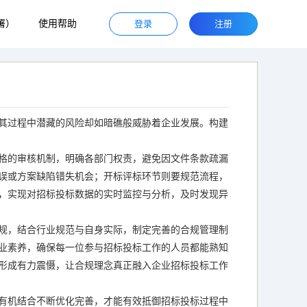
署）
使用帮助
登录
注册
其过程中潜藏的风险却如暗礁般威胁着企业发展。构建
格的审核机制，明确各部门权责，避免因文件条款疏漏
误或方案缺陷错失机会；开标评标环节则要规范流程，
，实现对招标投标数据的实时监控与分析，及时发现异
规，结合行业规范与自身实际，制定完善的合规管理制
业素养，确保每一位参与招标投标工作的人员都能熟知
形成有力震慑，让合规理念真正融入企业招标投标工作
有机结合不断优化完善，才能有效抵御招标投标过程中