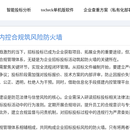
智能投标分析
tocheck单机版软件
企业查重方案（私有化部
内控合规筑风险防火墙
趋激烈的当下，招标投标已成为企业获取项目、拓展业务的重要途径，但
合规管理体系，无疑是为企业招标投标活动筑起防火墙的关键所在。
需聚焦关键环节，实现全流程闭环管理。从招标文件编制开始，要建立严
争议；投标阶段需加强对投标报价、技术方案的内部评审，防止因报价失
、公正、透明，杜绝人为干预。同时，借助信息化手段搭建内控管理平台
建设是防范法律与信誉风险的核心。企业需深入研读招标投标相关法律法
标投标活动中的行为准则。定期开展合规培训，提升员工的合规意识与专
此外，建立合规监督与问责机制，对招标投标过程中的违规行为严肃查处
规管理体系相辅相成，共同构成企业招标投标风险的防火墙。只有将两者