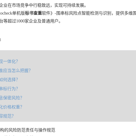
企业在市场竞争中行稳致远，实现可持续发展。
check单机版
标书查重
软件》-围串标风险点智能检测与识别，提供多维
台等超过1000家企业及普通用户。
8
现一体化？
准应当怎么把握？
如何选择？
串标行为？
息保密风险？
化价格权重？
容规范？
构的风险防范责任与操作规范