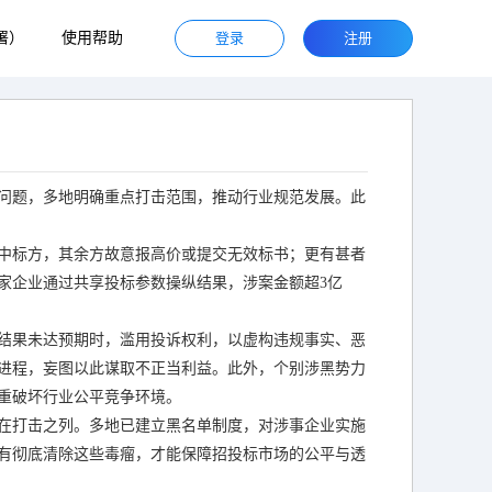
署）
使用帮助
登录
注册
问题，多地明确重点打击范围，推动行业规范发展。此
中标方，其余方故意报高价或提交无效标书；更有甚者
家企业通过共享投标参数操纵结果，涉案金额超3亿
结果未达预期时，滥用投诉权利，以虚构违规事实、恶
进程，妄图以此谋取不正当利益。此外，个别涉黑势力
重破坏行业公平竞争环境。
在打击之列。多地已建立黑名单制度，对涉事企业实施
有彻底清除这些毒瘤，才能保障招投标市场的公平与透