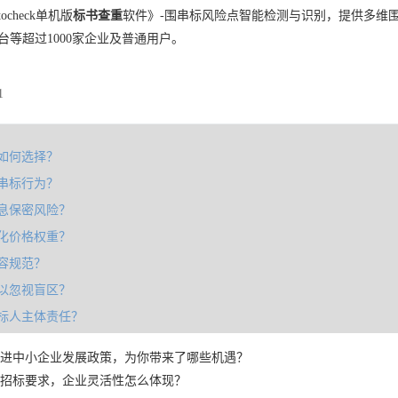
check单机版
标书查重
软件》-围串标风险点智能检测与识别，提供多维
台等超过1000家企业及普通用户。
1
如何选择？
串标行为？
息保密风险？
化价格权重？
容规范？
以忽视盲区？
标人主体责任？
进中小企业发展政策，为你带来了哪些机遇？
招标要求，企业灵活性怎么体现？