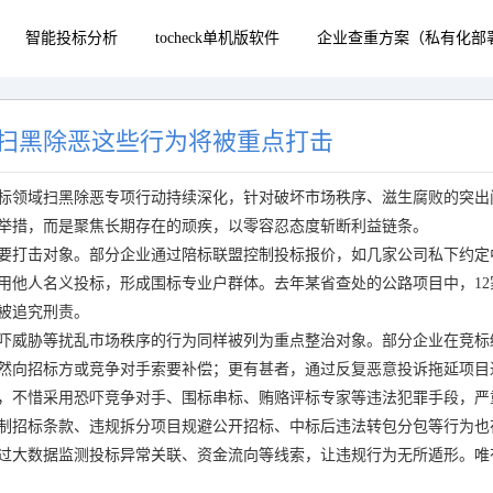
智能投标分析
tocheck单机版软件
企业查重方案（私有化部
扫黑除恶这些行为将被重点打击
标领域扫黑除恶专项行动持续深化，针对破坏市场秩序、滋生腐败的突出
举措，而是聚焦长期存在的顽疾，以零容忍态度斩断利益链条。
要打击对象。部分企业通过陪标联盟控制投标报价，如几家公司私下约定
用他人名义投标，形成围标专业户群体。去年某省查处的公路项目中，12
被追究刑责。
吓威胁等扰乱市场秩序的行为同样被列为重点整治对象。部分企业在竞标
然向招标方或竞争对手索要补偿；更有甚者，通过反复恶意投诉拖延项目
，不惜采用恐吓竞争对手、围标串标、贿赂评标专家等违法犯罪手段，严
制招标条款、违规拆分项目规避公开招标、中标后违法转包分包等行为也
过大数据监测投标异常关联、资金流向等线索，让违规行为无所遁形。唯