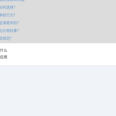
如何选择？
串标行为？
息保密风险？
化价格权重？
容规范？
什么
应用