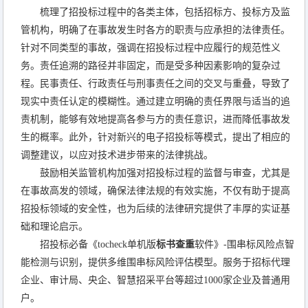
梳理了招投标过程中的各类主体，包括招标方、投标方及监
管机构，明确了在事故发生时各方的职责与应承担的法律责任。
针对不同类型的事故，强调在招投标过程中应履行的规范性义
务。责任追溯的路径并非固定，而是受多种因素影响的复杂过
程。民事责任、行政责任与刑事责任之间的交叉与重叠，导致了
现实中责任认定的模糊性。通过建立明确的责任界限与适当的追
责机制，能够有效地提高各参与方的责任意识，进而降低事故发
生的概率。此外，针对新兴的电子招投标等模式，提出了相应的
调整建议，以应对技术进步带来的法律挑战。
鼓励相关监管机构加强对招投标过程的监督与审查，尤其是
在事故高发的领域，确保法律法规的有效实施，不仅有助于提高
招投标领域的安全性，也为后续的法律研究提供了丰厚的实证基
础和理论启示。
招投标必备《tocheck单机版
标书查重
软件》-围串标风险点智
能检测与识别，提供多维围串标风险评估模型。服务于招标代理
企业、审计局、央企、智慧招采平台等超过1000家企业及普通用
户。