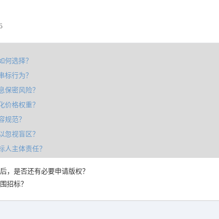
6
如何选择？
串标行为？
息保密风险？
化价格权重？
容规范？
以忽视盲区？
标人主体责任？
后，是否还有必要申请版权？
围招标？