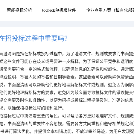
智能投标分析
tocheck单机版软件
企业查重方案（私有化部
在招投标过程中重要吗？
面澄清函是指在招标或投标过程中，为了澄清文件、规则或要求而书面提
候这些文件可能存在歧义或需要进一步解释，为了保证公平竞争和透明度
通常需要符合一定的格式和流程，以确保信息的准确性和权威性。通常情
释或说明、签署人员的签名和日期等要素。这些要素可以帮助确保澄清函
说，书面澄清函可以帮助他们更好地理解招标文件或规则，避免因为误解
他们更好地理解招标方的要求，避免因为歧义而导致投标文件的错误提交
提交需要及时性和准确性，以便为招标或投标过程提供及时、准确的信息
求，以确保招投标过程的顺利进行。
招投标过程中扮演着重要的角色，可以帮助各方更好地理解文件、规则或
是，书面澄清函的重要性不容忽视，需要各方共同重视和遵守相关规定和
标书进行算法优化，并提供文本纠错功能，不放过蛛丝马迹，为用户发现