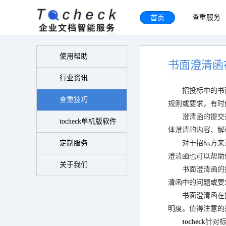
首页
查重服务
使用帮助
书面澄清函
行业资讯
招投标中的书
查重技巧
规则或要求，有时
澄清函的提交
tocheck单机版软件
体澄清的内容、解
定制服务
对于招标方来
澄清函也可以帮助
关于我们
书面澄清函的
清函中的问题或要
书面澄清函在
明度。值得注意的
tocheck
针对