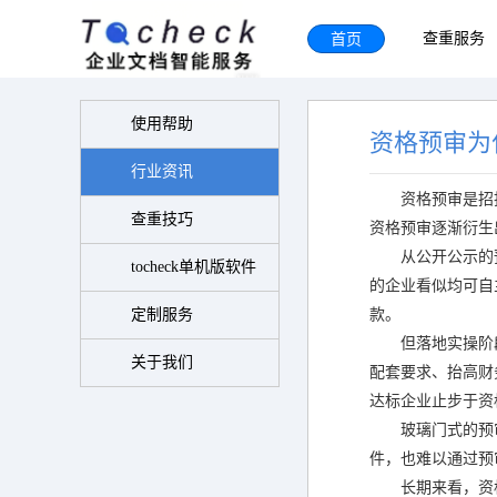
首页
查重服务
使用帮助
资格预审为
行业资讯
资格预审是招
查重技巧
资格预审逐渐衍生
从公开公示的
tocheck单机版软件
的企业看似均可自
定制服务
款。
但落地实操阶
关于我们
配套要求、抬高财
达标企业止步于资
玻璃门式的预
件，也难以通过预
长期来看，资