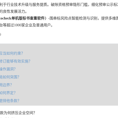
利于行业技术升级与服务提质。破除资格预审隐形门槛，细化预审公示标
的良性发展活力。
tocheck单机版标书查重软件
》-围串标风险点智能检测与识别，提供多维
台等超过1000家企业及普通用户。
9
应当如何约束？
修订能够有效实施？
操作漏洞？
局如何突围？
用边界？
如何界定？
避排他条款？
款为何挤压企业空间？