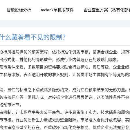
智能投标分析
tocheck单机版软件
企业查重方案（私有化部
什么藏着看不见的限制？
投标风控与择优的前置流程，依托标准化资质审核，筛选合规企业、规范
出形式化、排他化的隐形壁垒，形成行业内普遍存在的玻璃门现象。
预审条件来看，多数项目的资格要求贴合行业标准，资质等级、企业业绩
主参与申报。表面透明开放的准入规则，让各类市场主体拥有平等竞标的
段，显性的标准之下暗藏诸多隐形约束，成为左右预审结果的无形力量。
务审核标准等非常规方式，对投标企业进行层层筛选。这类隐性条件不会
格预审环节。
审机制，让市场竞争失去公平底色。许多具备施工实力、技术储备和履约
审审核。行业优质新生力量被无形壁垒阻隔，市场准入看似开放包容，实
格预审隐形壁垒的存在，严重破坏市场化竞争格局。优质企业无法充分参