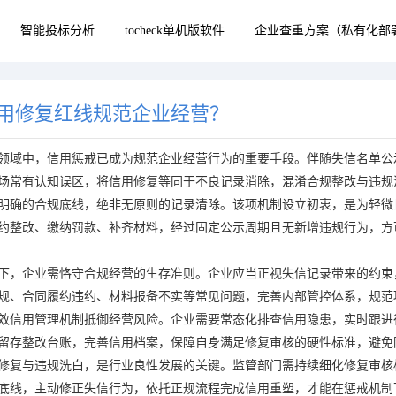
智能投标分析
tocheck单机版软件
企业查重方案（私有化部
用修复红线规范企业经营？
领域中，信用惩戒已成为规范企业经营行为的重要手段。伴随失信名单公
场常有认知误区，将信用修复等同于不良记录消除，混淆合规整改与违规
明确的合规底线，绝非无原则的记录清除。该项机制设立初衷，是为轻微
约整改、缴纳罚款、补齐材料，经过固定公示周期且无新增违规行为，方
下，企业需恪守合规经营的生存准则。企业应当正视失信记录带来的约束
规、合同履约违约、材料报备不实等常见问题，完善内部管控体系，规范
效信用管理机制抵御经营风险。企业需要常态化排查信用隐患，实时跟进
留存整改台账，完善信用档案，保障自身满足修复审核的硬性标准，避免
修复与违规洗白，是行业良性发展的关键。监管部门需持续细化修复审核
底线，主动修正失信行为，依托正规流程完成信用重塑，才能在惩戒机制