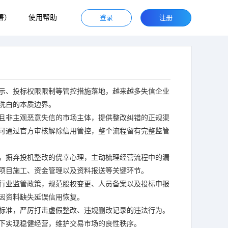
署）
使用帮助
登录
注册
示、投标权限限制等管控措施落地，越来越多失信企业
洗白的本质边界。
且非主观恶意失信的市场主体，提供整改纠错的正规渠
可通过官方审核解除信用管控，整个流程留有完整监管
，摒弃投机整改的侥幸心理，主动梳理经营流程中的漏
项目施工、资金管理以及资料报送等关键环节。
行业监管政策，规范股权变更、人员备案以及投标申报
因资料缺失延误信用恢复。
标准，严厉打击虚假整改、违规删改记录的违法行为。
下实现稳健经营，维护交易市场的良性秩序。