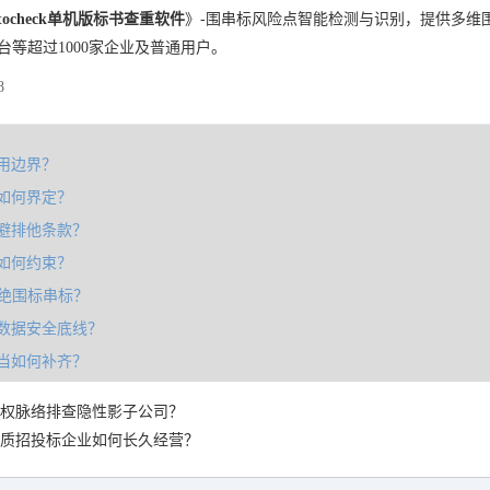
tocheck单机版标书查重软件
》-围串标风险点智能检测与识别，提供多维
台等超过1000家企业及普通用户。
8
用边界？
如何界定？
避排他条款？
如何约束？
杜绝围标串标？
数据安全底线？
当如何补齐？
权脉络排查隐性影子公司？
质招投标企业如何长久经营？