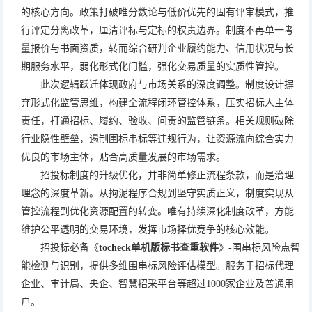
的核心方向。政策打破唯分数论与低价优先的固有评审模式，推
行评定分离改革，厘清评标与定标的权责边界。制度不再单一考
量报价与书面资质，转而综合研判企业履约能力、信用状况与长
期服务水平，弱化形式化门槛，强化交易质量的实质性管控。
此次逻辑跃迁体现政府与市场关系的深度调整。制度设计摒
弃形式化监管思维，构建全流程闭环管控体系，压实招标人主体
责任，打通招标、履约、验收、问责的监管链条。相关规则破除
行业隐性壁垒，遏制围标串标等违规行为，让资源流向综合实力
优良的市场主体，贴合高质量发展的市场需求。
招投标制度的升级优化，并非简单修正流程条款，而是治理
理念的深度革新。从拘泥程序合规到坚守实质正义，制度实现从
管控流程到优化资源配置的转变。唯有持续深化制度改革，方能
维护公平透明的交易环境，发挥市场择优竞争的核心效能。
招投标必备《
tocheck单机版标书查重软件
》-围串标风险点智
能检测与识别，提供多维围串标风险评估模型。服务于招标代理
企业、审计局、央企、智慧招采平台等超过1000家企业及普通用
户。