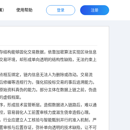
署）
使用帮助
登录
注册
存结构能够固化交易数据，依靠加密算法实现区块信息
交易环境，却形成单向透明的结构性缺陷，无法约束上
点相互绑定，链内信息无法人为删除或改动。交易流
后修编等违规行为，强化招投标交易的事后追溯能力。
原始资料真伪的能力。部分主体在数据上链之前，伪造
的虚假档案。
序，形成技术监管断层。造假数据进入链路后，难以通
控，容易弱化人工前置审核力度滋生侥幸造假心理。
，行业应建立人工核验与智能甄别并行的准入机制，严
置审核与后置存证，弥补单向透明的技术缺陷，让不可