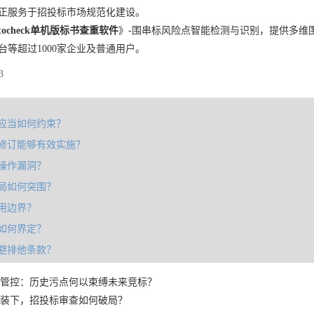
正服务于招投标市场规范化建设。
tocheck单机版标书查重软件
》-围串标风险点智能检测与识别，提供多维
台等超过1000家企业及普通用户。
3
应当如何约束？
修订能够有效实施？
操作漏洞？
局如何突围？
用边界？
如何界定？
避排他条款？
管控：历史污点何以束缚未来竞标？
装下，招投标审查如何破局？