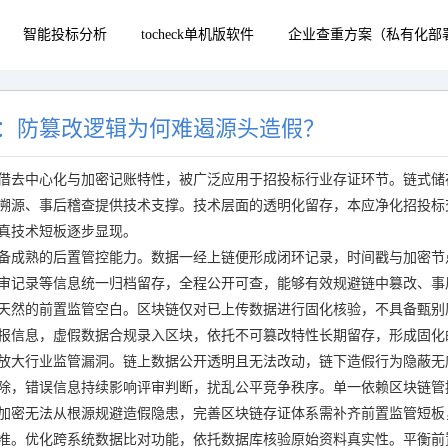
智能投标分析
tocheck单机版软件
企业查重方案（私有化部
：防篡改逻辑为何难遏源头造假？
借去中心化与加密记账特性，被广泛应用于招投标行业存证环节。链式储
溯源、事后稽查提供技术支撑。技术层面的透明化留存，本应净化招投标
真技术短板逐步显现。
备成熟的后置管控能力。数据一经上链便形成闭环记录，时间戳与加密节
审记录等信息统一归档留存，全程公开可查，能够有效规避链中篡改、事
天然的前置监管空白。区块链仅对已上传数据进行固化核验，不具备甄别
报信息，虚假数据合规录入区块，依托不可篡改特性长期留存，形成固化
放大行业监管漏洞。链上数据公开透明且无法改动，链下造假行为隐蔽无
除，错误信息持续影响评审判断，扰乱公平竞争秩序。单一依赖区块链管
加密无法从根源规避造假隐患，完善区块链存证体系需补齐前置监管短板
准。优化跨系统数据比对功能，依托数据库核验原始资料真实性。平衡前