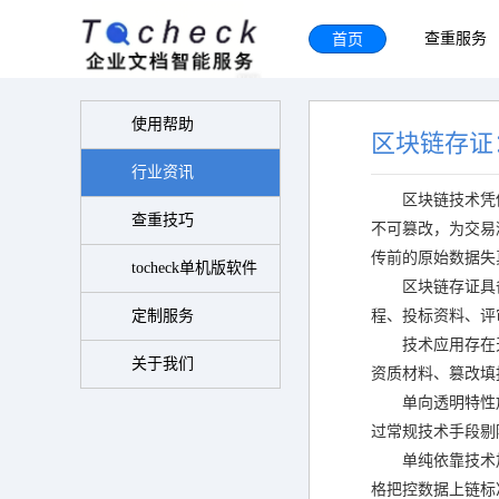
首页
查重服务
使用帮助
区块链存证
行业资讯
区块链技术凭
查重技巧
不可篡改，为交易
传前的原始数据失
tocheck单机版软件
区块链存证具
定制服务
程、投标资料、评
技术应用存在
关于我们
资质材料、篡改填
单向透明特性
过常规技术手段剔
单纯依靠技术
格把控数据上链标