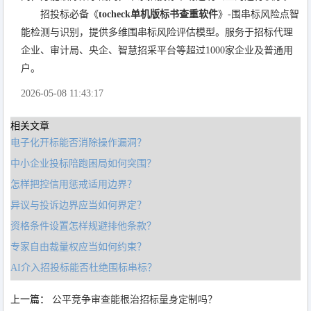
招投标必备《
tocheck单机版标书查重软件
》-围串标风险点智
能检测与识别，提供多维围串标风险评估模型。服务于招标代理
企业、审计局、央企、智慧招采平台等超过1000家企业及普通用
户。
2026-05-08 11:43:17
相关文章
电子化开标能否消除操作漏洞？
中小企业投标陪跑困局如何突围？
怎样把控信用惩戒适用边界？
异议与投诉边界应当如何界定？
资格条件设置怎样规避排他条款？
专家自由裁量权应当如何约束？
AI介入招投标能否杜绝围标串标？
上一篇：
公平竞争审查能根治招标量身定制吗？