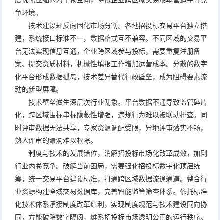
度优化压缩人为干预空间，降低企业跨区域交易成本营造平等竞
争环境。
技术建设却反向固化市场分割。各地招投标交易平台独立搭
建，系统接口标准不一，数据格式互不兼容。不同区域的交易平
台无法实现信息互通，企业跨区域参与投标，需要重复注册备
案、提交资质材料，机械性填报工作增加运营成本。分散的数字
化平台形成数据孤岛，技术差异替代行政壁垒，成为阻碍要素流
动的新型屏障。
技术壁垒滋生深层次行业乱象。平台数据不通导致监管碎片
化，跨区域围标串标隐蔽性增强，违规行为难以被联动排查。同
时评审数据无法共享，专家资源调配受限，异地评审落实不畅，
熟人评审的漏洞难以根除。
制度与技术的发展错位，消解招投标市场化改革成效，加剧
行业内卷竞争。破解当前困局，需要强化招投标数字化顶层统
筹，统一交易平台建设标准，打通跨区域数据流通通道。整合行
业资源构建全域交易数据库，完善智能监管筛查体系。依托标准
化技术体系承接制度改革红利，实现制度规范与技术建设同向协
同，方能破除数字隔阂，维系招投标市场透明公正的运行秩序。