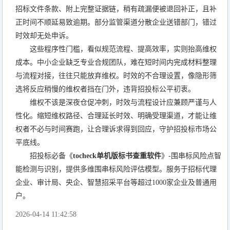
招标文件条款、附上完整证据链，稍有疏漏便被退回补正，且补
正时间不顺延易致逾期。部分监管渠道分散企业送错部门，错过
时效却无处申诉。
这些程序性门槛，看似规范流程、提高效率，实则抬高维权
成本。中小企业缺乏专业合规团队，难在短时间内完成材料整理
与流程对接，往往只能放弃维权。时效的不合理设置，像隐形筛
选将反应稍慢的维权者挡在门外，违背招投标公平初衷。
维权不该是深夜仓促冲刺，时效与流程设计应兼顾严谨与人
性化。缩短维权路径、合理延长时效、明确受理渠道，才能让维
权者不必与时间赛跑，让合理诉求得到回应，守护招投标市场公
平底线。
招投标必备《
tocheck单机版标书查重软件
》-围串标风险点智
能检测与识别，提供多维围串标风险评估模型。服务于招标代理
企业、审计局、央企、智慧招采平台等超过1000家企业及普通用
户。
2026-04-14 11:42:58