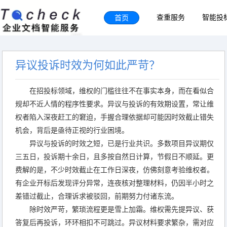
首页
查重服务
智能投
异议投诉时效为何如此严苛？
在招投标领域，维权的门槛往往不在事实本身，而在看似合
规却不近人情的程序性要求。异议与投诉的有效期设置，常让维
权者陷入深夜赶工的窘迫，手握合理依据却可能因时效截止错失
机会，背后是亟待正视的行业困境。
异议与投诉的时效之短，已是行业共识。多数项目异议期仅
三五日，投诉期十余日，且多按自然日计算，节假日不顺延。更
费解的是，不少时效截止在工作日深夜，仿佛刻意考验维权者。
有企业开标后发现评分异常，连夜核对整理材料，仍因半小时之
差错过截止，合理诉求被驳回，前期努力付诸东流。
除时效严苛，繁琐流程更是雪上加霜。维权需先提异议、获
答复后再投诉，环环相扣不可跳过。异议材料要求繁杂，需对应