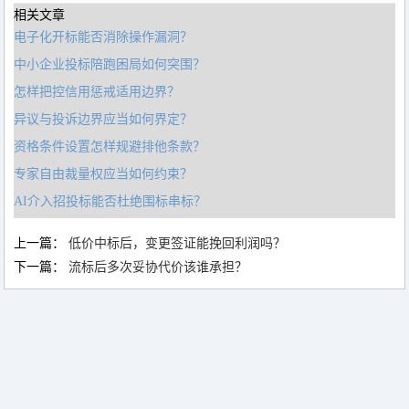
相关文章
电子化开标能否消除操作漏洞？
中小企业投标陪跑困局如何突围？
怎样把控信用惩戒适用边界？
异议与投诉边界应当如何界定？
资格条件设置怎样规避排他条款？
专家自由裁量权应当如何约束？
AI介入招投标能否杜绝围标串标？
上一篇：
低价中标后，变更签证能挽回利润吗？
下一篇：
流标后多次妥协代价该谁承担？