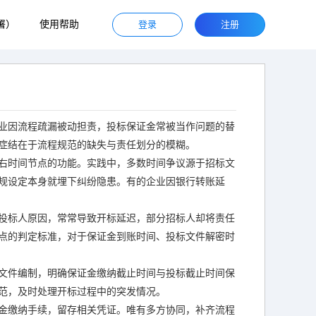
署）
使用帮助
登录
注册
业因流程疏漏被动担责，投标保证金常被当作问题的替
症结在于流程规范的缺失与责任划分的模糊。
右时间节点的功能。实践中，多数时间争议源于招标文
规设定本身就埋下纠纷隐患。有的企业因银行转账延
投标人原因，常常导致开标延迟，部分招标人却将责任
点的判定标准，对于保证金到账时间、投标文件解密时
文件编制，明确保证金缴纳截止时间与投标截止时间保
范，及时处理开标过程中的突发情况。
金缴纳手续，留存相关凭证。唯有多方协同，补齐流程