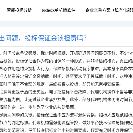
智能投标分析
tocheck单机版软件
企业查重方案（私有化部
出问题，投标保证金该担责吗？
，时间节点争议频发，截止时间模糊、开标延迟等问题屡见不鲜，不少企
后根源，投标保证金作为履约担保的一种形式，并非矛盾的核心，真正的
核心作用是约束投标人行为，保障招投标活动有序推进，其本身不具备左
标人随意设定保证金缴纳截止时间，甚至要求早于投标截止时间，这种违
账时间晚于不合理的规定，最终被否决投标，却只能无奈接受结果。
程漏洞更是矛盾的重灾区。电子招投标平台故障、代理机构操作不当等非
关流程为由，让无过错企业承担损失。此外，部分代理机构未明确时间节
清晰约定，进一步加剧了企业的被动局面。
是解决问题的关键。投标保证金不应为流程漏洞背锅，招标人应规范招标
节点的判定标准。代理机构需强化流程管控，做好平台技术保障与操作规
风险防范意识，仔细核查招标文件中的时间要求，预留充足时间办理保证