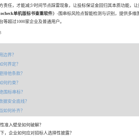
方责任，才能减少时间节点踩雷现象，让投标保证金回归其本质功能，让
tocheck单机版标书查重软件
》-围串标风险点智能检测与识别，提供多维
台等超过1000家企业及普通用户。
3
用边界？
如何界定？
避排他条款？
如何约束？
杜绝围标串标？
数据安全底线？
当如何补齐？
性准入壁垒如何破解？
下，企业如何应对招标人选择性披露？