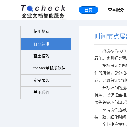
首页
查重服务
使用帮助
时间节点屡
行业资讯
招投标活动中
查重技巧
罪羊。实则细究背
投标保证金的
tocheck单机版软件
件的疏漏，部分招
定制服务
迟，导致保证金到
开标环节的流
关于我们
转嫁，以保证金相
限等关键环节缺乏
厘清责任边界
持一致，细化时间
企业也应提升