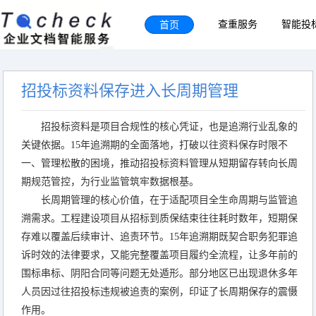
首页
查重服务
智能投
招投标资料保存进入长周期管理
招投标资料是项目合规性的核心凭证，也是追溯行业乱象的
关键依据。15年追溯期的全面落地，打破以往资料保存时限不
一、管理松散的困境，推动招投标资料管理从短期留存转向长周
期规范管控，为行业监管筑牢数据根基。
长周期管理的核心价值，在于适配项目全生命周期与监管追
溯需求。工程建设项目从招标到质保结束往往耗时数年，短期保
存难以覆盖后续审计、追责环节。15年追溯期既契合职务犯罪追
诉时效的法律要求，又能完整覆盖项目履约全流程，让多年前的
围标串标、阴阳合同等问题无处遁形。部分地区已出现退休多年
人员因过往招投标违规被追责的案例，印证了长周期保存的震慑
作用。