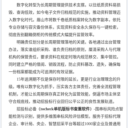
数字化转型为长周期管理提供技术支撑。以往纸质资料易损
毁、查询低效，如今电子文件归档规范的实施，推动资料管理迈
入数字化时代。眉山市将数千卷纸质档案转化为数字副本，依托
专业存储与容灾备份体系，实现资料安全永久保存与一键检索，
彻底告别翻箱倒柜的传统模式大幅提升监管效率。
明确责任划分是长周期管理落地的关键。各地通过出台管理
办法，落实谁组织采购、谁负责归档的原则，厘清采购人与代理
机构的保管责任，要求资料在规定时限内规范移交、集中管控。
同时建立严格的借阅、销毁流程，防止资料篡改、遗失，确保每
一份档案都能成为可追溯的有效证据。
15年追溯期不仅是保存时限的延长，更是行业治理理念的升
级。唯有以数字化为抓手，压实各方主体责任，完善全流程管理
机制，才能让长周期保存真正转化为监管效能，倒逼市场主体坚
守合规底线，推动招投标行业回归公平公正的良性发展轨道。
招投标必备《
tocheck单机版标书查重软件
》-围串标风险点智
能检测与识别，提供多维围串标风险评估模型。服务于招标代理
企业、审计局、央企、智慧招采平台等超过1000家企业及普通用