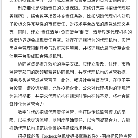
交多份投标文件等，及时触发监管预警变事后追责为事前防范。
制度细化是明确责任的关键保障。需修订完善《招标代理服
务规范》，结合数字场景补充责任条款，比如明确代理机构对电
子投标文件完整性的审核责任、对技术平台故障的应急处理义务
等。同时，建立“责任清单+负面清单”制度，清晰界定代理机构的
权责边界避免出现责任真空。对存在违规行为的代理机构，实行
黑名单管理限制其参与政府采购项目，并将违规信息同步至企业
信用平台形成联合惩戒机制。
协同监督是提升效能的重要支撑。应建立发改、住建、市场
监管等部门的跨领域监管协同机制，共享代理机构的监管数据，
避免多头监管或监管盲区。此外，畅通社会监督渠道，在电子平
台设置一键投诉功能，允许投标企业、公众对代理机构的违规行
为进行举报，并要求代理机构在规定时限内在线答复，将社会监
督转化为监管合力。
数字时代的招标代理责任监管，需打破传统监管模式的局
限，以技术穿透流程、以制度明确责任、以协同凝聚合力，方能
推动代理机构规范执业维护招投标市场秩序。
招投标必备《tocheck单机版
标书查重
软件》-围串标风险点智